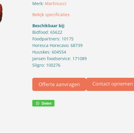
Merk:
Martinucci
Bekijk specificaties
Beschikbaar bij:
Bidfood: 65622
Foodpartners: 10175
Horesca Horecavo: 68739
Huuskes: 604554
Jansen foodservice: 171089
Sligro: 100276
Contact opnemen
Offerte aanvragen
Delen
Deel
via
WhatsApp