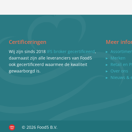
Certificeringen
Meer info
Wij zijn sinds 2018
IFS broker gecertificeerd
,
▸
Assortime
daarnaast zijn alle leveranciers van Food5
▸
Merken
ook gecertificeerd waarmee de kwaliteit
▸
Retail en P
gewaarborgd is.
▸
Over ons
▸
Nieuws & 
© 2026 Food5 B.V.