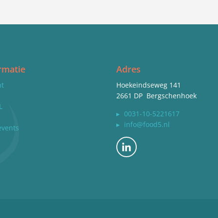
rmatie
Adres
nt
Hoekeindseweg 141
2661 DP Bergschenhoek
L
▸
0031-10-5221617
▸
info@food5.nl
events
Bekijk ons op LinkedIn