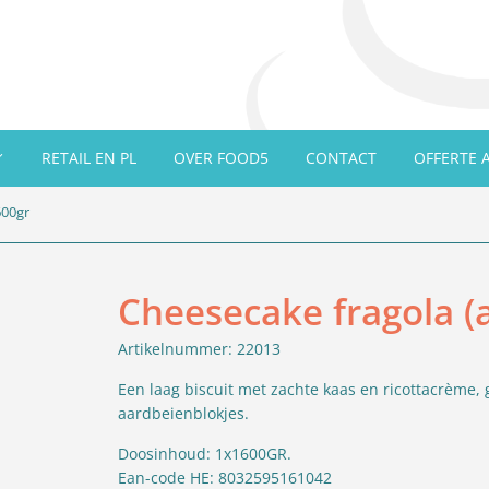
RETAIL EN PL
OVER FOOD5
CONTACT
OFFERTE 
600gr
Cheesecake fragola (
Artikelnummer: 22013
Een laag biscuit met zachte kaas en ricottacrèm
aardbeienblokjes.
Doosinhoud: 1x1600GR.
Ean-code HE: 8032595161042