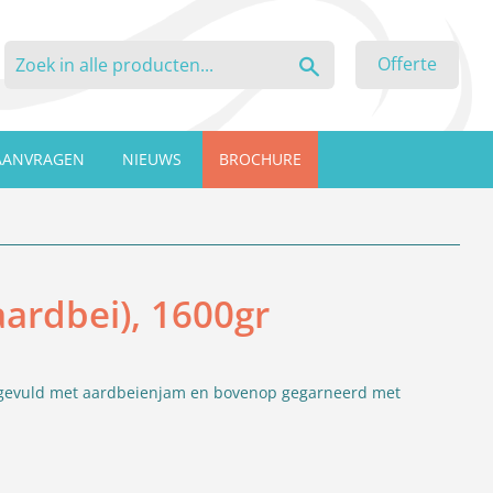
Zoeken
Offerte
AANVRAGEN
NIEUWS
BROCHURE
aardbei), 1600gr
e, gevuld met aardbeienjam en bovenop gegarneerd met