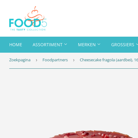
HOME
ASSORTIMENT
MERKEN
GROSSIERS
Zoekpagina
Foodpartners
Cheesecake fragola (aardbei), 1
›
›