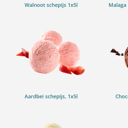
Walnoot schepijs 1x5l
Malaga 
Aardbei schepijs, 1x5l
Choco