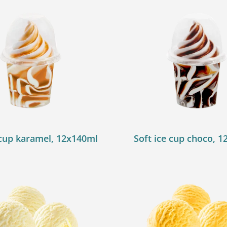
 cup karamel, 12x140ml
Soft ice cup choco, 