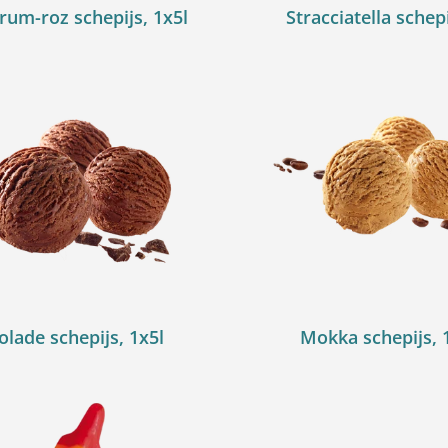
rum-roz schepijs, 1x5l
Stracciatella schepi
lade schepijs, 1x5l
Mokka schepijs, 