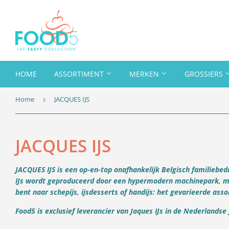
HOME
ASSORTIMENT
MERKEN
GROSSIERS
Home
JACQUES IJS
›
JACQUES IJS
JACQUES IJS is een op-en-top onafhankelijk Belgisch familiebedr
IJs wordt geproduceerd door een hypermodern machinepark, ma
bent naar schepijs, ijsdesserts of handijs: het gevarieerde ass
Food5 is exclusief leverancier van Jaques IJs in de Nederlandse