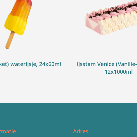
ket) waterijsje, 24x60ml
IJsstam Venice (Vanille
12x1000ml
rmatie
Adres