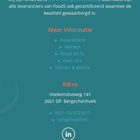
alle leveranciers van Food5 ook gecertificeerd waarmee de
kwaliteit gewaarborgd is.
Meer informatie
▸
Assortiment
▸
Merken
▸
Retail en PL
▸
Over ons
▸
Nieuws & events
Adres
Hoekeindseweg 141
2661 DP Bergschenhoek
▸
0031-10-5221617
▸
info@food5.nl
Bekijk ons op LinkedIn