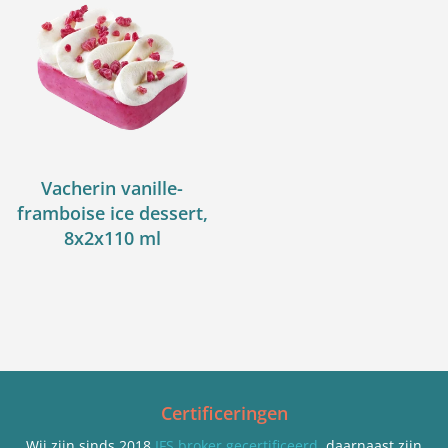
Vacherin vanille-
framboise ice dessert,
8x2x110 ml
Certificeringen
Wij zijn sinds 2018
IFS broker gecertificeerd
, daarnaast zijn