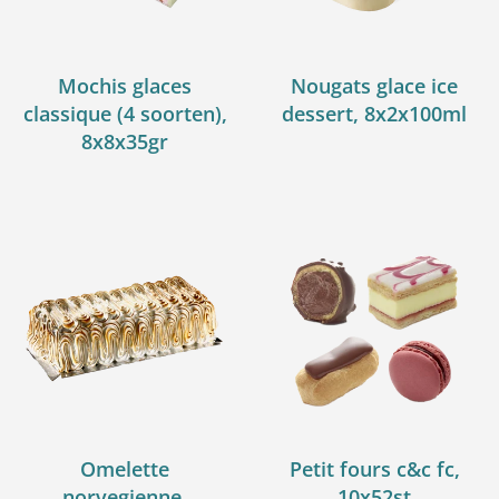
Mochis glaces
Nougats glace ice
classique (4 soorten),
dessert, 8x2x100ml
8x8x35gr
Omelette
Petit fours c&c fc,
norvegienne,
10x52st