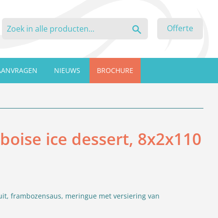
Zoeken
Offerte
AANVRAGEN
NIEUWS
BROCHURE
boise ice dessert, 8x2x110
 fruit, frambozensaus, meringue met versiering van