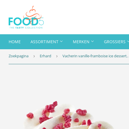
HOME
ASSORTIMENT
MERKEN
GROSSIERS
Zoekpagina
Erhard
Vacherin v
›
›