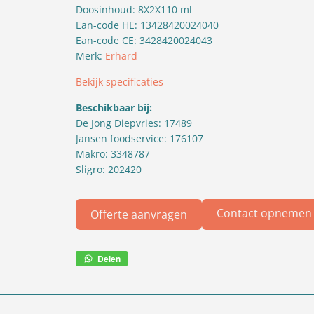
Doosinhoud:
8X2X110 ml
Ean-code HE: 13428420024040
Ean-code CE: 3428420024043
Merk:
Erhard
Bekijk specificaties
Beschikbaar bij:
De Jong Diepvries: 17489
Jansen foodservice: 176107
Makro: 3348787
Sligro: 202420
Contact opnemen
Offerte aanvragen
Delen
Deel
via
WhatsApp