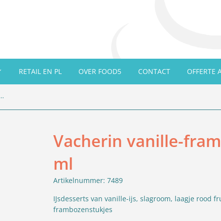
RETAIL EN PL
OVER FOOD5
CONTACT
OFFERTE 
anille-framboise ice dessert, 8x2x110 ml
Vacherin vanille-fram
ml
Artikelnummer: 7489
IJsdesserts van vanille-ijs, slagroom, laagje rood
frambozenstukjes