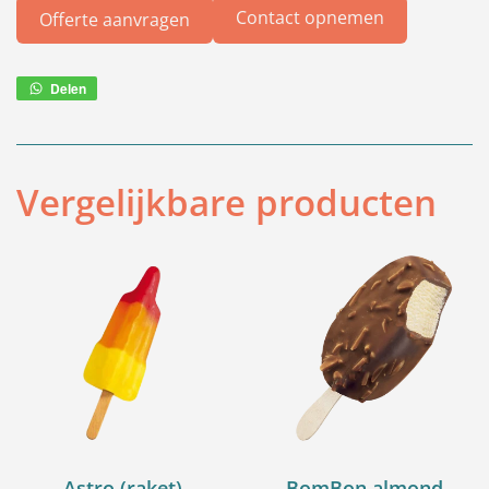
Contact opnemen
Offerte aanvragen
Delen
Deel
via
WhatsApp
Vergelijkbare producten
Astro (raket)
BomBon almond,