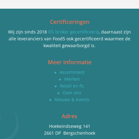
Certificeringen
Wij zijn sinds 2018
IFS broker gecertificeerd
, daarnaast zijn
alle leveranciers van Food5 ook gecertificeerd waarmee de
kwaliteit gewaarborgd is.
Meer informatie
▸
Assortiment
▸
Merken
▸
Retail en PL
▸
Over ons
▸
Nieuws & events
Adres
Hoekeindseweg 141
2661 DP Bergschenhoek