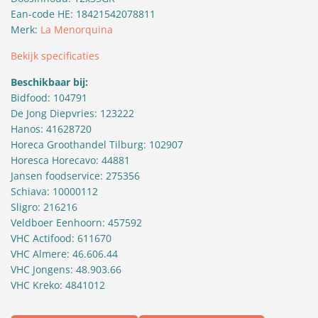
Ean-code HE: 18421542078811
Merk:
La Menorquina
Bekijk specificaties
Beschikbaar bij:
Bidfood: 104791
De Jong Diepvries: 123222
Hanos: 41628720
Horeca Groothandel Tilburg: 102907
Horesca Horecavo: 44881
Jansen foodservice: 275356
Schiava: 10000112
Sligro: 216216
Veldboer Eenhoorn: 457592
VHC Actifood: 611670
VHC Almere: 46.606.44
VHC Jongens: 48.903.66
VHC Kreko: 4841012