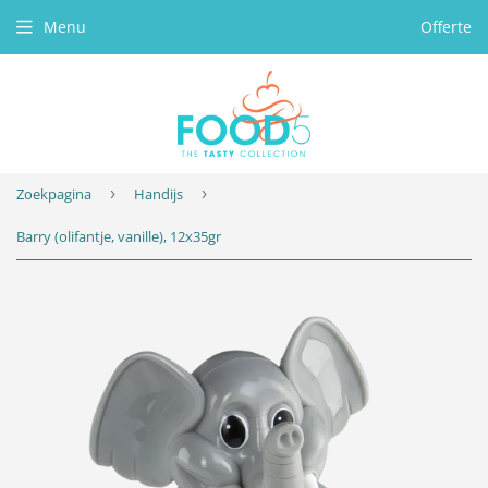
Menu
Offerte
Zoekpagina
›
Handijs
›
Barry (olifantje, vanille), 12x35gr