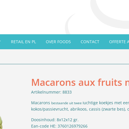
RETAIL EN PL
OVER FOOD5
CONTACT
OFFERTE 
Macarons aux fruits 
Artikelnummer: 8833
Macarons
uchtige koekjes met ee
bestaande uit twee l
kokos/passievrucht, abrikoos, cassis (zwarte bes),
Doosinhoud: 8x12x12 gr.
Ean-code HE: 3760126979266