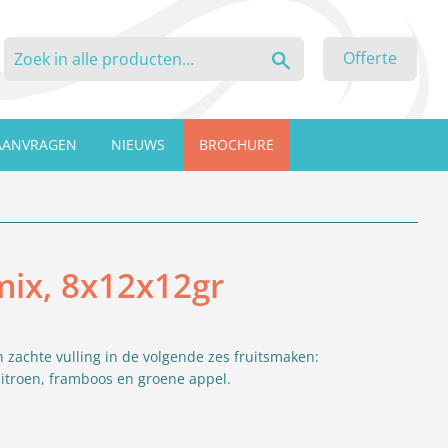
Zoeken
Offerte
AANVRAGEN
NIEUWS
BROCHURE
mix, 8x12x12gr
n zachte vulling
in de volgende zes fruitsmaken:
 citroen, framboos en groene appel.