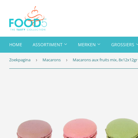
HOME
ASSORTIMENT
MERKEN
GROSSIERS
Zoekpagina
Macarons
Macarons aux fruits mix, 8x12x12gr
›
›