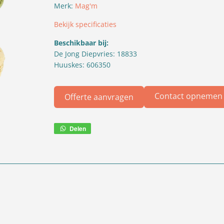
Merk:
Mag'm
Bekijk specificaties
Beschikbaar bij:
De Jong Diepvries: 18833
Huuskes: 606350
Contact opnemen
Offerte aanvragen
Delen
Deel
via
WhatsApp