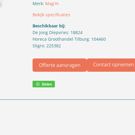
Merk:
Mag'm
Bekijk specificaties
Beschikbaar bij:
De Jong Diepvries: 18824
Horeca Groothandel Tilburg: 104460
Sligro: 225382
Contact opnemen
Offerte aanvragen
Delen
Deel
via
WhatsApp