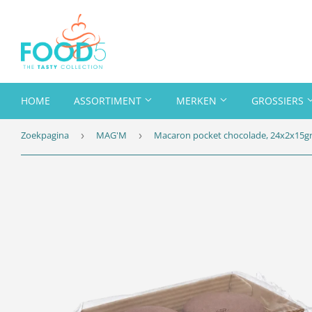
HOME
ASSORTIMENT
MERKEN
GROSSIERS
Zoekpagina
MAG'M
Macaron pocket chocolade, 24x2x15g
›
›