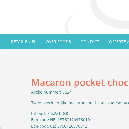
RETAIL EN PL
OVER FOOD5
CONTACT
OFFERTE 
r
Macaron pocket choc
Artikelnummer: 8824
Twee overheerlijke macarons met chocoladesmaak 
Inhoud: 24x2x15GR
Ean-code HE: 13760126976019
Ean-code CE: 3760126976012