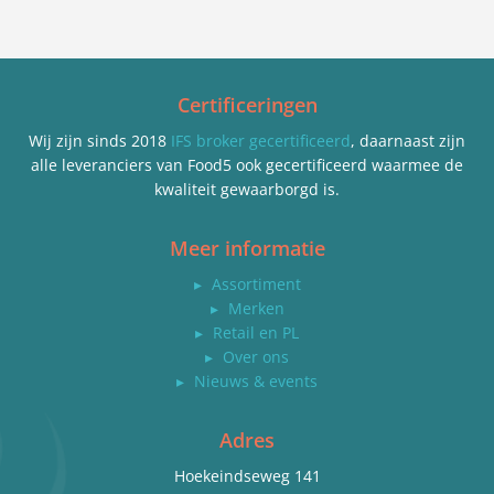
Certificeringen
Wij zijn sinds 2018
IFS broker gecertificeerd
, daarnaast zijn
alle leveranciers van Food5 ook gecertificeerd waarmee de
kwaliteit gewaarborgd is.
Meer informatie
▸
Assortiment
▸
Merken
▸
Retail en PL
▸
Over ons
▸
Nieuws & events
Adres
Hoekeindseweg 141