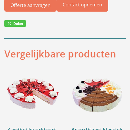
Contact opnemen
Offerte aanvragen
Delen
Deel
via
WhatsApp
Vergelijkbare producten
Aardbei kwarktaart,
Assortitaart klassiek,