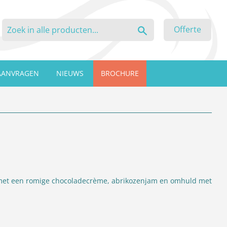
Zoeken
Offerte
AANVRAGEN
NIEUWS
BROCHURE
 met een romige chocoladecrème, abrikozenjam en omhuld met