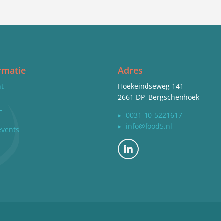
rmatie
Adres
nt
Hoekeindseweg 141
2661 DP Bergschenhoek
L
▸
0031-10-5221617
▸
info@food5.nl
events
Bekijk ons op LinkedIn