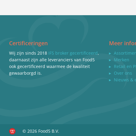
Certificeringen
Meer info
Wij zijn sinds 2018
IFS broker gecertificeerd
,
▸
Assortime
daarnaast zijn alle leveranciers van Food5
▸
Merken
ook gecertificeerd waarmee de kwaliteit
▸
Retail en P
gewaarborgd is.
▸
Over ons
▸
Nieuws & 
© 2026 Food5 B.V.