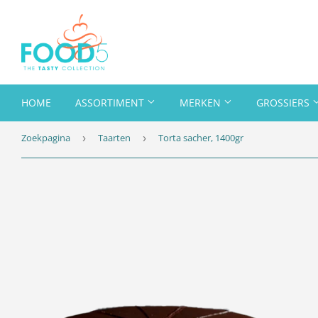
HOME
ASSORTIMENT
MERKEN
GROSSIERS
Zoekpagina
Taarten
Torta sacher, 1400gr
›
›