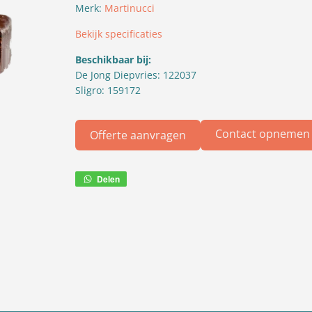
Merk:
Martinucci
Bekijk specificaties
Beschikbaar bij:
De Jong Diepvries: 122037
Sligro: 159172
Contact opnemen
Offerte aanvragen
Delen
Deel
via
WhatsApp