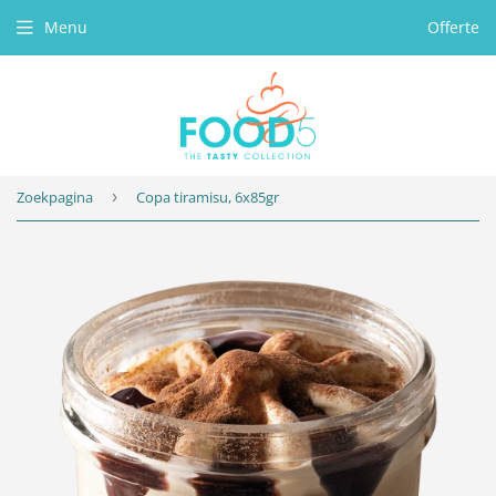
Menu
Offerte
Zoekpagina
›
Copa tiramisu, 6x85gr