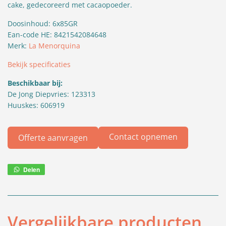
cake, gedecoreerd met cacaopoeder.
Doosinhoud: 6x85GR
Ean-code HE: 8421542084648
Merk:
La Menorquina
Bekijk specificaties
Beschikbaar bij:
De Jong Diepvries: 123313
Huuskes: 606919
Contact opnemen
Offerte aanvragen
Delen
Deel
via
WhatsApp
Vergelijkbare producten