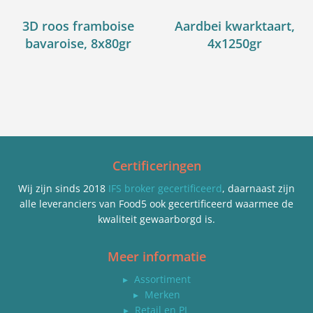
3D roos framboise
Aardbei kwarktaart,
bavaroise, 8x80gr
4x1250gr
Certificeringen
Wij zijn sinds 2018
IFS broker gecertificeerd
, daarnaast zijn
alle leveranciers van Food5 ook gecertificeerd waarmee de
kwaliteit gewaarborgd is.
Meer informatie
▸
Assortiment
▸
Merken
▸
Retail en PL