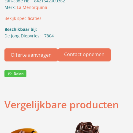
Ean-code HE: 18421542000362
Merk:
La Menorquina
Bekijk specificaties
Beschikbaar bij:
De Jong Diepvries: 17804
Contact opnemen
Offerte aanvragen
Delen
Deel
via
WhatsApp
Vergelijkbare producten