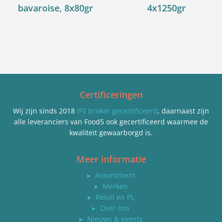
bavaroise, 8x80gr
4x1250gr
Certificeringen
Wij zijn sinds 2018
IFS broker gecertificeerd
, daarnaast zijn
alle leveranciers van Food5 ook gecertificeerd waarmee de
kwaliteit gewaarborgd is.
Meer informatie
▸
Assortiment
▸
Merken
▸
Retail en PL
▸
Over ons
▸
Nieuws & events