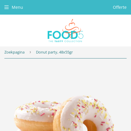
Menu
Offerte
Zoekpagina
›
Donut party, 48x55gr