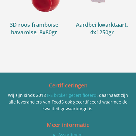
3D roos framboise
Aardbei kwarktaart,
bavaroise, 8x80gr
4x1250gr
Certificeringen
Wij zijn sinds 2018
IFS broker gecertificeerd
, daarnaast zijn
alle leveranciers van Food5 ook gecertificeerd waarmee de
kwaliteit gewaarborgd is.
Meer informatie
▸
Assortiment