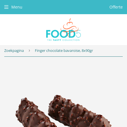
Menu
Offerte
Zoekpagina
›
Finger chocolate bavaroise, 8x90gr