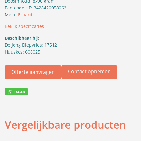
Doosinhoud: 8x90 gram
Ean-code HE: 3428420058062
Merk:
Erhard
Bekijk specificaties
Beschikbaar bij:
De Jong Diepvries: 17512
Huuskes: 608025
Contact opnemen
Offerte aanvragen
Delen
Deel
via
WhatsApp
Vergelijkbare producten