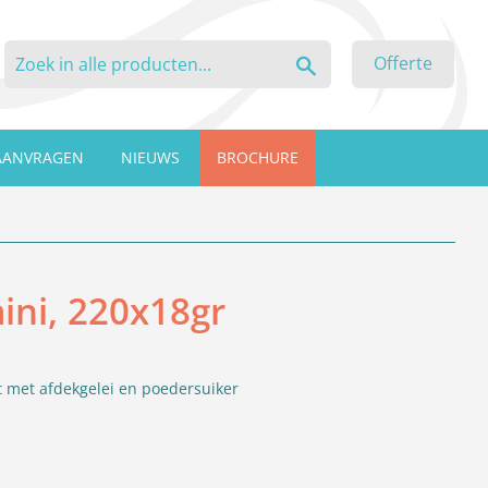
Zoeken
Offerte
AANVRAGEN
NIEUWS
BROCHURE
ini, 220x18gr
 met afdekgelei en poedersuiker