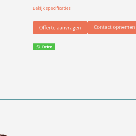
Bekijk specificaties
Contact opnemen
Offerte aanvragen
Delen
Deel
via
WhatsApp