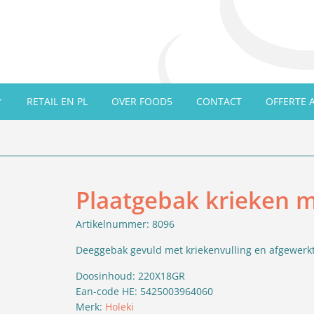
RETAIL EN PL
OVER FOOD5
CONTACT
OFFERTE 
Plaatgebak krieken m
Artikelnummer: 8096
Deeggebak gevuld met kriekenvulling en afgewerkt
Doosinhoud: 220X18GR
Ean-code HE: 5425003964060
Merk:
Holeki