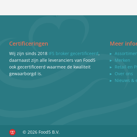
Certificeringen
Meer info
Wij zijn sinds 2018
IFS broker gecertificeerd
,
▸
Assortime
daarnaast zijn alle leveranciers van Food5
▸
Merken
ook gecertificeerd waarmee de kwaliteit
▸
Retail en P
gewaarborgd is.
▸
Over ons
▸
Nieuws & 
© 2026 Food5 B.V.