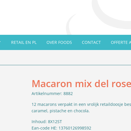
RETAIL EN PL
OVER FOOD5
CONTACT
OFFERTE 
Macaron mix del rose 
Artikelnummer: 8882
12 macarons verpakt in een vrolijk retaildoosje be
caramel, pistache en chocola.
Inhoud: 8X12ST
Ean-code HE: 13760126998592