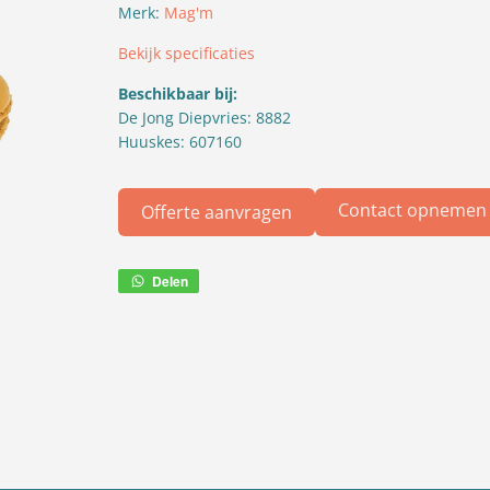
Merk:
Mag'm
Bekijk specificaties
Beschikbaar bij:
De Jong Diepvries: 8882
Huuskes: 607160
Contact opnemen
Offerte aanvragen
Delen
Deel
via
WhatsApp