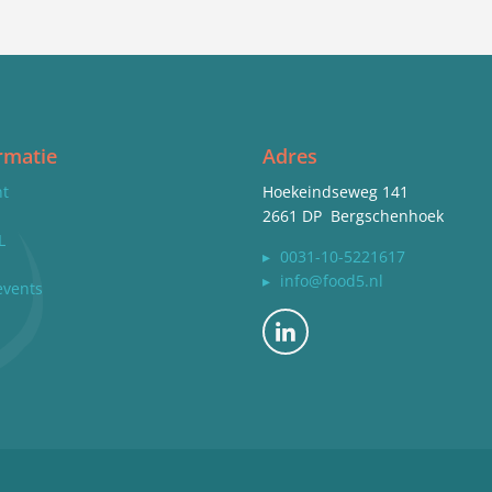
rmatie
Adres
nt
Hoekeindseweg 141
2661 DP Bergschenhoek
L
▸
0031-10-5221617
▸
info@food5.nl
events
Bekijk ons op LinkedIn