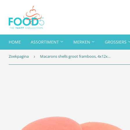
HOME
ASSORTIMENT
MERKEN
GROSSIERS
Zoekpagina
Macarons shells groot framboos, 4x12x20gr (73mm)
›