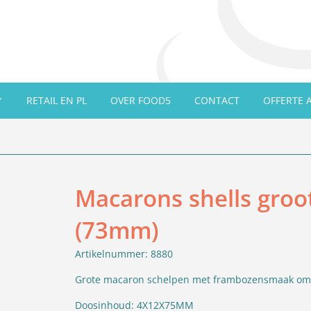
RETAIL EN PL
OVER FOOD5
CONTACT
OFFERTE 
Macarons shells groo
(73mm)
Artikelnummer: 8880
Grote macaron schelpen met frambozensmaak om ze
Doosinhoud: 4X12X75MM