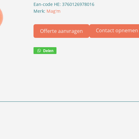
Ean-code HE: 3760126978016
Merk:
Mag'm
Contact opnemen
Offerte aanvragen
Delen
Deel
via
WhatsApp