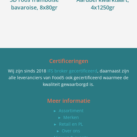
bavaroise, 8x80gr
4x1250gr
Certificeringen
Wij zijn sinds 2018
IFS broker gecertificeerd
, daarnaast zijn
alle leveranciers van Food5 ook gecertificeerd waarmee de
kwaliteit gewaarborgd is.
Meer informatie
▸
Assortiment
▸
Merken
▸
Retail en PL
▸
Over ons