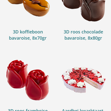
3D koffieboon
3D roos chocolade
bavaroise, 8x70gr
bavaroise, 8x80gr
3D roos framboise
Aardbei kwarktaart,