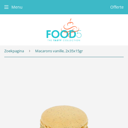
Menu
Offerte
Zoekpagina
›
Macarons vanille, 2x35x15gr