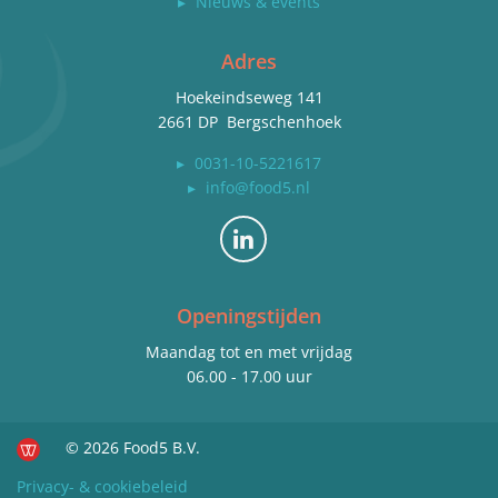
▸
Nieuws & events
Adres
Hoekeindseweg 141
2661 DP Bergschenhoek
▸
0031-10-5221617
▸
info@food5.nl
Bekijk ons op LinkedIn
Openingstijden
Maandag tot en met vrijdag
06.00 - 17.00 uur
© 2026 Food5 B.V.
Privacy- & cookiebeleid