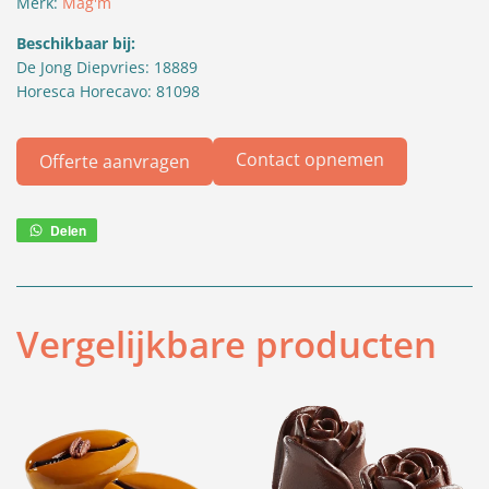
Merk:
Mag'm
Beschikbaar bij:
De Jong Diepvries: 18889
Horesca Horecavo: 81098
Contact opnemen
Offerte aanvragen
Delen
Deel
via
WhatsApp
Vergelijkbare producten