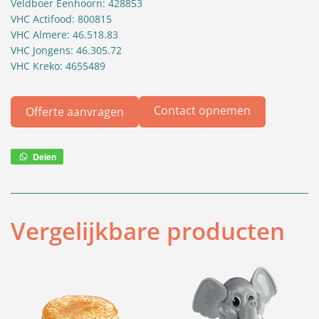
Veldboer Eenhoorn: 428853
VHC Actifood: 800815
VHC Almere: 46.518.83
VHC Jongens: 46.305.72
VHC Kreko: 4655489
Contact opnemen
Offerte aanvragen
Delen
Deel
via
WhatsApp
Vergelijkbare producten