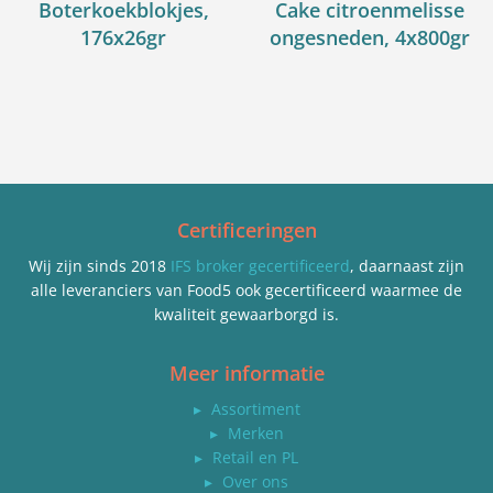
Boterkoekblokjes,
Cake citroenmelisse
176x26gr
ongesneden, 4x800gr
Certificeringen
Wij zijn sinds 2018
IFS broker gecertificeerd
, daarnaast zijn
alle leveranciers van Food5 ook gecertificeerd waarmee de
kwaliteit gewaarborgd is.
Meer informatie
▸
Assortiment
▸
Merken
▸
Retail en PL
▸
Over ons