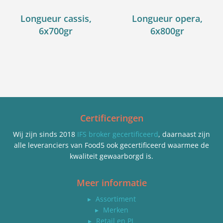
Longueur cassis,
Longueur opera,
6x700gr
6x800gr
Certificeringen
Wij zijn sinds 2018
IFS broker gecertificeerd
, daarnaast zijn
alle leveranciers van Food5 ook gecertificeerd waarmee de
kwaliteit gewaarborgd is.
Meer informatie
▸
Assortiment
▸
Merken
▸
Retail en PL