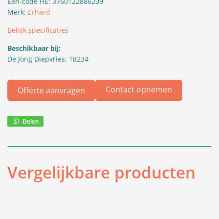
Ean-code HE: 3760122886209
Merk:
Erhard
Bekijk specificaties
Beschikbaar bij:
De Jong Diepvries: 18234
Contact opnemen
Offerte aanvragen
Delen
Deel
via
WhatsApp
Vergelijkbare producten