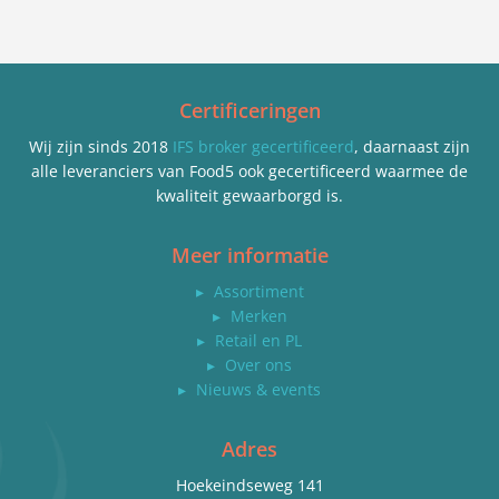
Certificeringen
Wij zijn sinds 2018
IFS broker gecertificeerd
, daarnaast zijn
alle leveranciers van Food5 ook gecertificeerd waarmee de
kwaliteit gewaarborgd is.
Meer informatie
▸
Assortiment
▸
Merken
▸
Retail en PL
▸
Over ons
▸
Nieuws & events
Adres
Hoekeindseweg 141