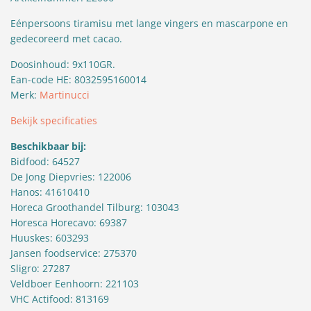
Eénpersoons tiramisu met lange vingers en mascarpone en
gedecoreerd met cacao.
Doosinhoud: 9x110GR.
Ean-code HE: 8032595160014
Merk:
Martinucci
Bekijk specificaties
Beschikbaar bij:
Bidfood: 64527
De Jong Diepvries: 122006
Hanos: 41610410
Horeca Groothandel Tilburg: 103043
Horesca Horecavo: 69387
Huuskes: 603293
Jansen foodservice: 275370
Sligro: 27287
Veldboer Eenhoorn: 221103
VHC Actifood: 813169