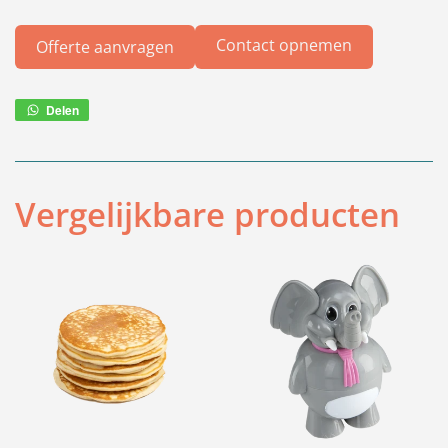
Contact opnemen
Offerte aanvragen
Delen
Deel
via
WhatsApp
Vergelijkbare producten