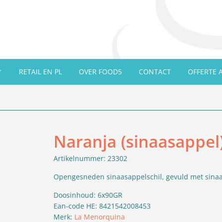
RETAIL EN PL
OVER FOOD5
CONTACT
OFFERTE 
Naranja (sinaasappel)
Artikelnummer: 23302
Opengesneden sinaasappelschil, gevuld met sinaa
Doosinhoud: 6x90GR
Ean-code HE: 8421542008453
Merk:
La Menorquina