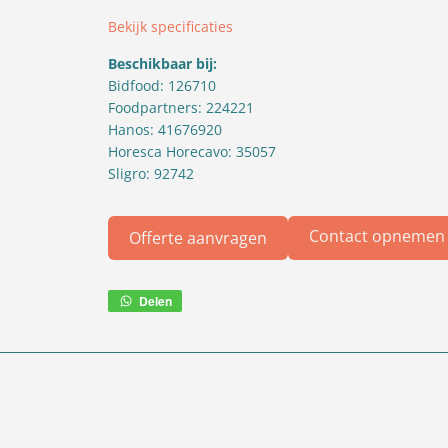
Bekijk specificaties
Beschikbaar bij:
Bidfood: 126710
Foodpartners: 224221
Hanos: 41676920
Horesca Horecavo: 35057
Sligro: 92742
Contact opnemen
Offerte aanvragen
Delen
Deel
via
WhatsApp