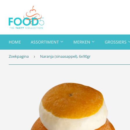
HOME
ASSORTIMENT
MERKEN
GROSSIERS
Zoekpagina
Naranja (sinaasappel), 6x90gr
›