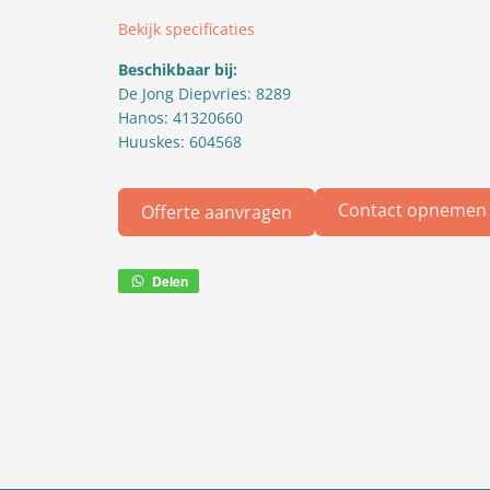
Bekijk specificaties
Beschikbaar bij:
De Jong Diepvries: 8289
Hanos: 41320660
Huuskes: 604568
Contact opnemen
Offerte aanvragen
Delen
Deel
via
WhatsApp