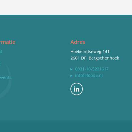
rmatie
Adres
nt
Hoekeindseweg 141
2661 DP Bergschenhoek
L
▸
0031-10-5221617
▸
info@food5.nl
events
Bekijk ons op LinkedIn