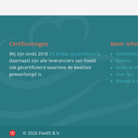
Certificeringen
Meer info
Wij zijn sinds 2018
IFS broker gecertificeerd
,
▸
Assortime
daarnaast zijn alle leveranciers van Food5
▸
Merken
ook gecertificeerd waarmee de kwaliteit
▸
Retail en P
gewaarborgd is.
▸
Over ons
▸
Nieuws & 
© 2026 Food5 B.V.