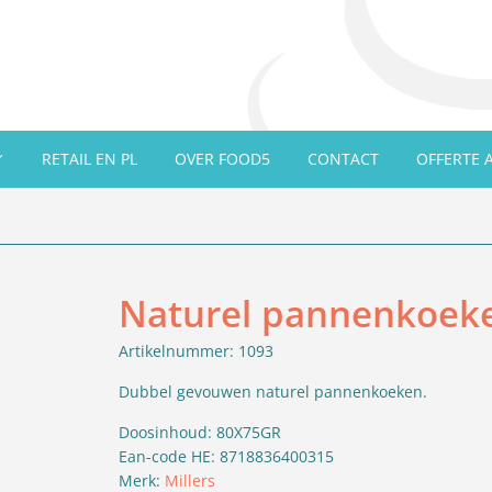
RETAIL EN PL
OVER FOOD5
CONTACT
OFFERTE 
Naturel pannenkoek
Artikelnummer: 1093
Dubbel gevouwen naturel pannenkoeken.
Doosinhoud: 80X75GR
Ean-code HE: 8718836400315
Merk:
Millers