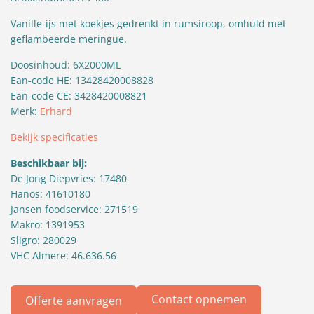
Vanille-ijs met
koekjes gedrenkt in rumsiroop
, omhuld met
geflambeerde meringue.
Doosinhoud: 6X2000ML
Ean-code HE: 13428420008828
Ean-code CE: 3428420008821
Merk:
Erhard
Bekijk specificaties
Beschikbaar bij:
De Jong Diepvries: 17480
Hanos: 41610180
Jansen foodservice: 271519
Makro: 1391953
Sligro: 280029
VHC Almere: 46.636.56
Contact opnemen
Offerte aanvragen