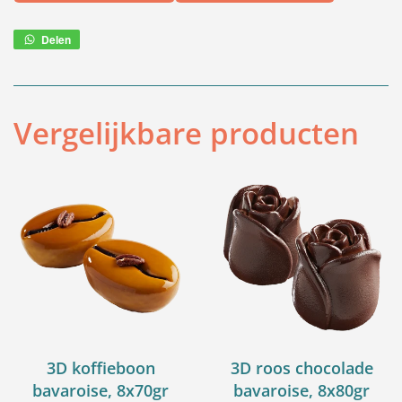
Delen
Deel
via
WhatsApp
Vergelijkbare producten
3D koffieboon
3D roos chocolade
bavaroise, 8x70gr
bavaroise, 8x80gr