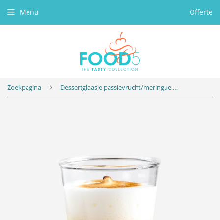
Menu
Offerte
Zoekpagina
›
Dessertglaasje passievrucht/meringue kunststof, 40x66ml