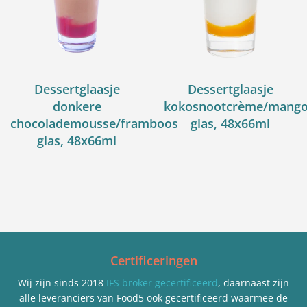
Dessertglaasje
Dessertglaasje
donkere
kokosnootcrème/mango
chocolademousse/framboos
glas, 48x66ml
glas, 48x66ml
Certificeringen
Wij zijn sinds 2018
IFS broker gecertificeerd
, daarnaast zijn
alle leveranciers van Food5 ook gecertificeerd waarmee de