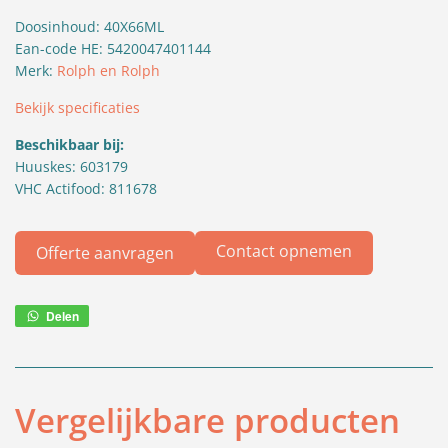
Doosinhoud: 40X66ML
Ean-code HE: 5420047401144
Merk:
Rolph en Rolph
Bekijk specificaties
Beschikbaar bij:
Huuskes: 603179
VHC Actifood: 811678
Contact opnemen
Offerte aanvragen
Delen
Deel
via
WhatsApp
Vergelijkbare producten