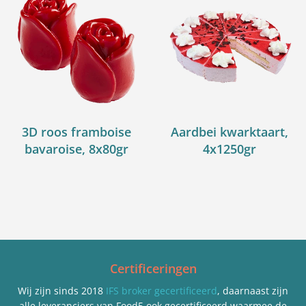
3D roos framboise
Aardbei kwarktaart,
bavaroise, 8x80gr
4x1250gr
Certificeringen
Wij zijn sinds 2018
IFS broker gecertificeerd
, daarnaast zijn
alle leveranciers van Food5 ook gecertificeerd waarmee de