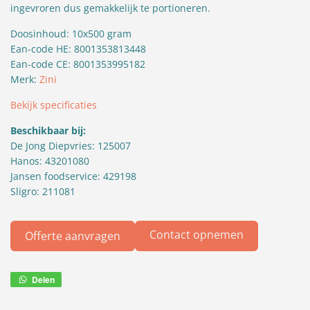
ingevroren dus gemakkelijk te portioneren.
Doosinhoud: 10x500 gram
Ean-code HE: 8001353813448
Ean-code CE: 8001353995182
Merk:
Zini
Bekijk specificaties
Beschikbaar bij:
De Jong Diepvries: 125007
Hanos: 43201080
Jansen foodservice: 429198
Sligro: 211081
Contact opnemen
Offerte aanvragen
Delen
Deel
via
WhatsApp