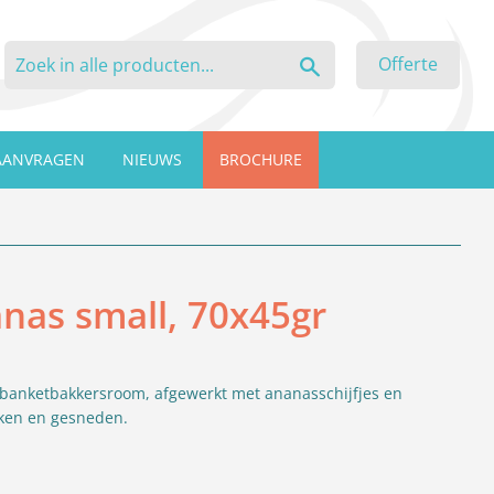
Zoeken
Offerte
AANVRAGEN
NIEUWS
BROCHURE
nas small, 70x45gr
banketbakkersroom, afgewerkt met ananasschijfjes en
kken en gesneden.