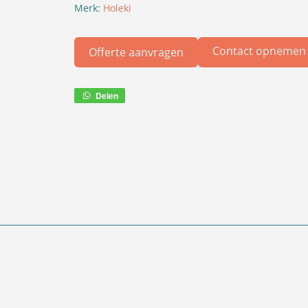
Merk:
Holeki
Contact opnemen
Offerte aanvragen
Delen
Deel
via
WhatsApp