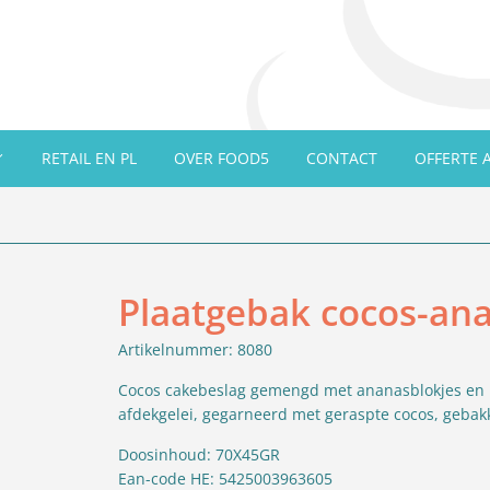
RETAIL EN PL
OVER FOOD5
CONTACT
OFFERTE 
Plaatgebak cocos-ana
Artikelnummer: 8080
Cocos cakebeslag gemengd met ananasblokjes en 
afdekgelei, gegarneerd met geraspte cocos, geba
Doosinhoud: 70X45GR
Ean-code HE: 5425003963605