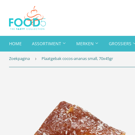
HOME
ASSORTIMENT
MERKEN
GROSSIERS
Zoekpagina
Plaatgebak cocos-ananas small, 70x45gr
›