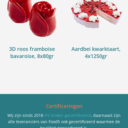
3D roos framboise
Aardbei kwarktaart,
bavaroise, 8x80gr
4x1250gr
Certificeringen
Wij zijn sinds 2018
IFS broker gecertificeerd
, daarnaast zijn
alle leveranciers van Food5 ook gecertificeerd waarmee de
kwaliteit gewaarborgd is.