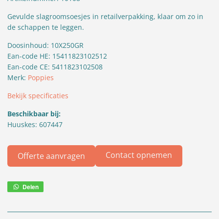
Gevulde slagroomsoesjes in retailverpakking, klaar om zo in
de schappen te leggen.
Doosinhoud: 10X250GR
Ean-code HE: 15411823102512
Ean-code CE: 5411823102508
Merk:
Poppies
Bekijk specificaties
Beschikbaar bij:
Huuskes: 607447
Contact opnemen
Offerte aanvragen
Delen
Deel
via
WhatsApp