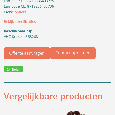
Ean-code HE: 8718836403729
Ean-code CE: 8718836403736
Merk:
Millers
Bekijk specificaties
Beschikbaar bij:
VHC Kreko: 4663268
Contact opnemen
Offerte aanvragen
Delen
Deel
via
WhatsApp
Vergelijkbare producten