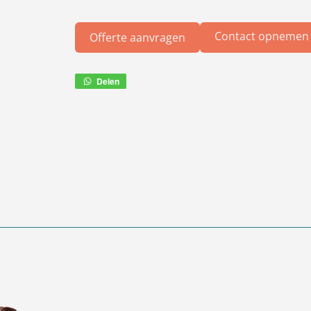
Contact opnemen
Offerte aanvragen
Delen
Deel
via
WhatsApp