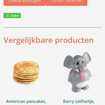
Contact opnemen
Offerte aanvragen
Delen
Deel
via
WhatsApp
Vergelijkbare producten
American pancakes,
Barry (olifantje,