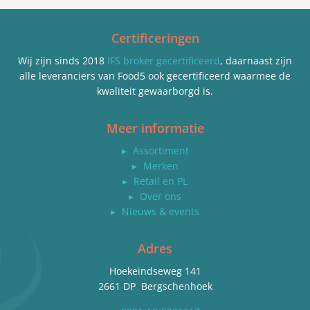
Certificeringen
Wij zijn sinds 2018
IFS broker gecertificeerd
, daarnaast zijn
alle leveranciers van Food5 ook gecertificeerd waarmee de
kwaliteit gewaarborgd is.
Meer informatie
▸
Assortiment
▸
Merken
▸
Retail en PL
▸
Over ons
▸
Nieuws & events
Adres
Hoekeindseweg 141
2661 DP Bergschenhoek