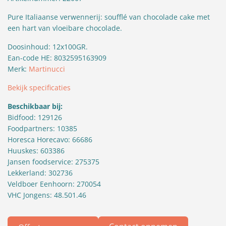
Pure Italiaanse verwennerij: soufflé van chocolade cake met
een hart van vloeibare chocolade.
Doosinhoud: 12x100GR.
Ean-code HE: 8032595163909
Merk:
Martinucci
Bekijk specificaties
Beschikbaar bij:
Bidfood: 129126
Foodpartners: 10385
Horesca Horecavo: 66686
Huuskes: 603386
Jansen foodservice: 275375
Lekkerland: 302736
Veldboer Eenhoorn: 270054
VHC Jongens: 48.501.46