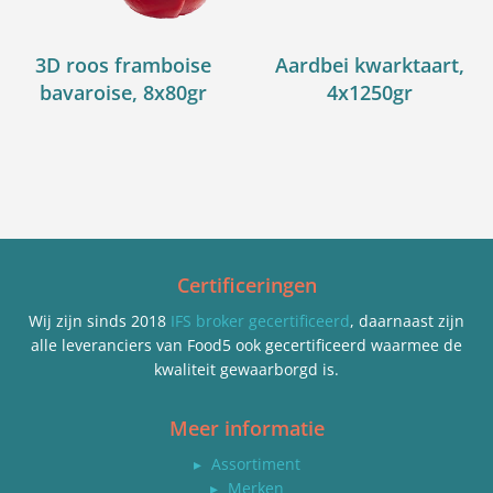
3D roos framboise
Aardbei kwarktaart,
bavaroise, 8x80gr
4x1250gr
Certificeringen
Wij zijn sinds 2018
IFS broker gecertificeerd
, daarnaast zijn
alle leveranciers van Food5 ook gecertificeerd waarmee de
kwaliteit gewaarborgd is.
Meer informatie
▸
Assortiment
▸
Merken