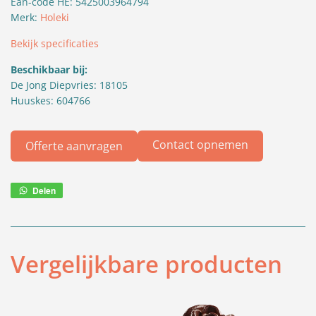
Ean-code HE: 5425003964794
Merk:
Holeki
Bekijk specificaties
Beschikbaar bij:
De Jong Diepvries: 18105
Huuskes: 604766
Contact opnemen
Offerte aanvragen
Delen
Deel
via
WhatsApp
Vergelijkbare producten