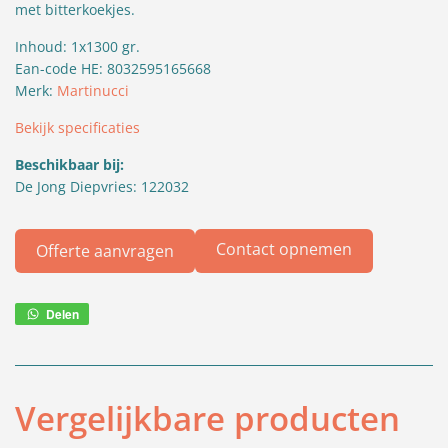
met bitterkoekjes.
Inhoud: 1x1300 gr.
Ean-code HE: 8032595165668
Merk:
Martinucci
Bekijk specificaties
Beschikbaar bij:
De Jong Diepvries: 122032
Contact opnemen
Offerte aanvragen
Delen
Deel
via
WhatsApp
Vergelijkbare producten