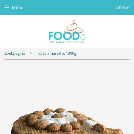
Menu
Offerte
Zoekpagina
›
Torta amaretto, 1300gr