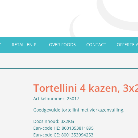
RETAIL EN PL
OVER FOOD5
CONTACT
OFFERTE 
Tortellini 4 kazen, 3x
Artikelnummer: 25017
Goedgevulde tortellini met vierkazenvulling.
Doosinhoud: 3X2KG
Ean-code HE: 8001353811895
Ean-code CE: 8001353994253