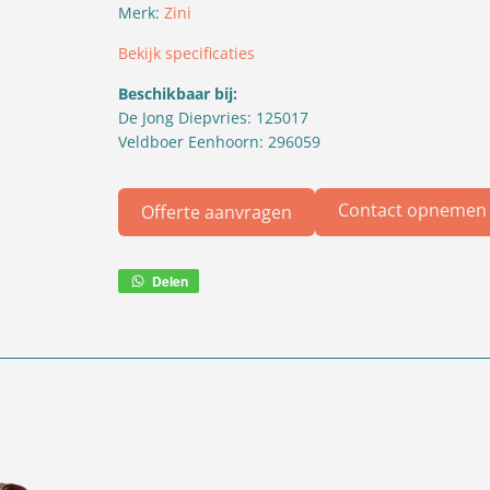
Merk:
Zini
Bekijk specificaties
Beschikbaar bij:
De Jong Diepvries: 125017
Veldboer Eenhoorn: 296059
Contact opnemen
Offerte aanvragen
Delen
Deel
via
WhatsApp