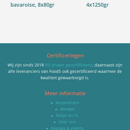
bavaroise, 8x80gr
4x1250gr
Certificeringen
Wij zijn sinds 2018
IFS broker gecertificeerd
, daarnaast zijn
alle leveranciers van Food5 ook gecertificeerd waarmee de
kwaliteit gewaarborgd is.
Meer informatie
▸
Assortiment
▸
Merken
▸
Retail en PL
▸
Over ons
▸
Nieuws & events