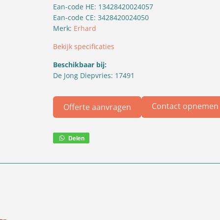
Ean-code HE: 13428420024057
Ean-code CE: 3428420024050
Merk:
Erhard
Bekijk specificaties
Beschikbaar bij:
De Jong Diepvries: 17491
Contact opnemen
Offerte aanvragen
Delen
Deel
via
WhatsApp