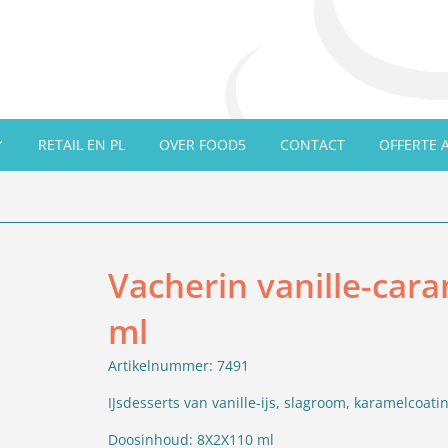
RETAIL EN PL
OVER FOOD5
CONTACT
OFFERTE 
Vacherin vanille-cara
ml
Artikelnummer: 7491
IJsdesserts van vanille-ijs, slagroom, karamelcoa
Doosinhoud:
8X2X110 ml