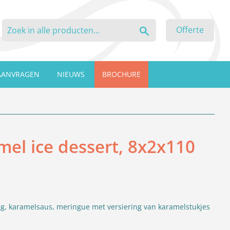
Zoeken
Offerte
AANVRAGEN
NIEUWS
BROCHURE
mel ice dessert, 8x2x110
ting, karamelsaus, meringue met versiering van karamelstukjes