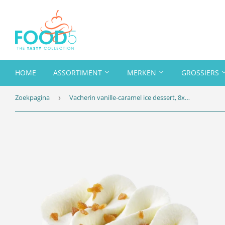
HOME
ASSORTIMENT
MERKEN
GROSSIERS
Zoekpagina
Vacherin vanille-caramel ice dessert, 8x2x110 ml
›