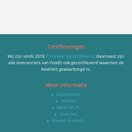
Certificeringen
Wij zijn sinds 2018
IFS broker gecertificeerd
, daarnaast zijn
alle leveranciers van Food5 ook gecertificeerd waarmee de
kwaliteit gewaarborgd is.
Meer informatie
▸
Assortiment
▸
Merken
▸
Retail en PL
▸
Over ons
▸
Nieuws & events