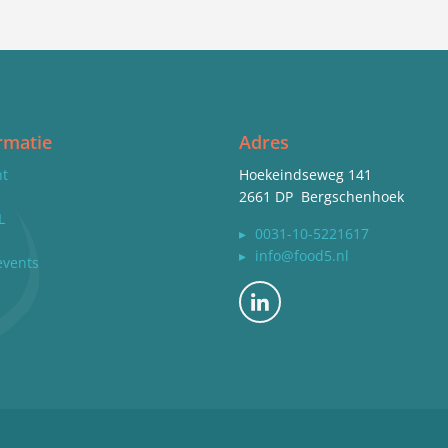
rmatie
Adres
nt
Hoekeindseweg 141
2661 DP Bergschenhoek
L
▸
0031-10-5221617
▸
info@food5.nl
events
Bekijk ons op LinkedIn