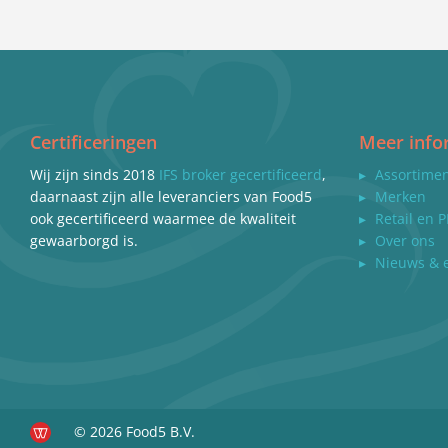
Certificeringen
Meer info
Wij zijn sinds 2018
IFS broker gecertificeerd
,
▸
Assortime
daarnaast zijn alle leveranciers van Food5
▸
Merken
ook gecertificeerd waarmee de kwaliteit
▸
Retail en P
gewaarborgd is.
▸
Over ons
▸
Nieuws & 
© 2026 Food5 B.V.