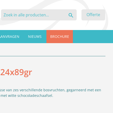
Zoeken
Offerte
AANVRAGEN
NIEUWS
BROCHURE
 24x89gr
se van zes verschillende bosvruchten, gegarneerd met een
 met witte schocoladeschaafsel.