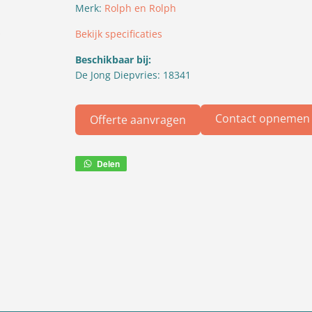
Merk:
Rolph en Rolph
Bekijk specificaties
Beschikbaar bij:
De Jong Diepvries: 18341
Contact opnemen
Offerte aanvragen
Delen
Deel
via
WhatsApp