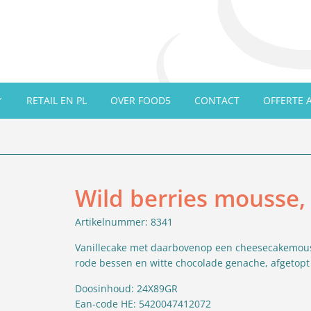
RETAIL EN PL
OVER FOOD5
CONTACT
OFFERTE 
Wild berries mousse,
Artikelnummer: 8341
Vanillecake met daarbovenop een cheesecakemous
rode bessen en witte chocolade genache, afgetopt
Doosinhoud: 24X89GR
Ean-code HE: 5420047412072