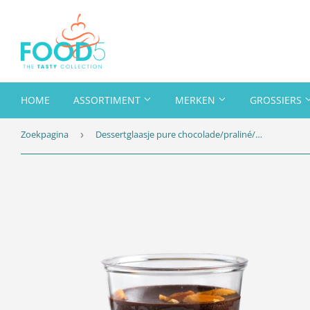
HOME
ASSORTIMENT
MERKEN
GROSSIERS
Zoekpagina
Dessertglaasje pure chocolade/praliné/ganache kunststof, 40x66ml
›