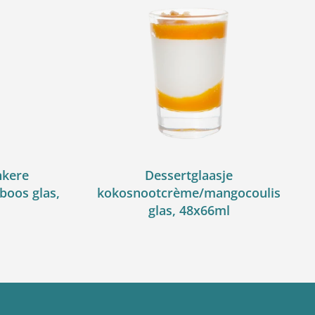
nkere
Dessertglaasje
oos glas,
kokosnootcrème/mangocoulis
glas, 48x66ml