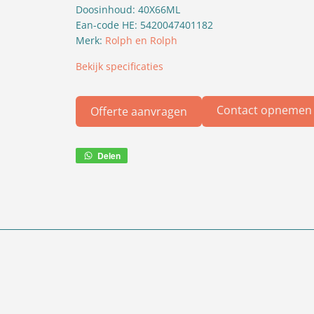
Doosinhoud: 40X66ML
Ean-code HE: 5420047401182
Merk:
Rolph en Rolph
Bekijk specificaties
Contact opnemen
Offerte aanvragen
Delen
Deel
via
WhatsApp