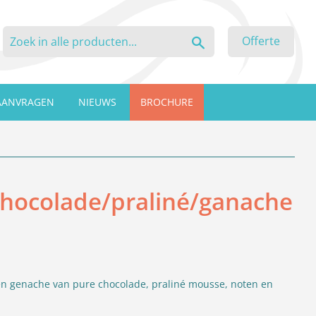
Zoeken
Offerte
AANVRAGEN
NIEUWS
BROCHURE
chocolade/praliné/ganache
en genache van pure chocolade, praliné mousse, noten en