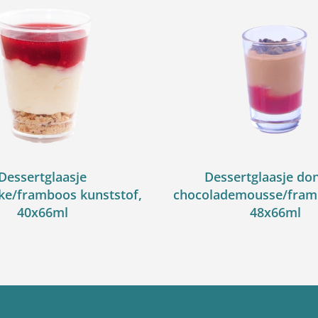
Dessertglaasje
Dessertglaasje do
ke/framboos kunststof,
chocolademousse/framb
40x66ml
48x66ml